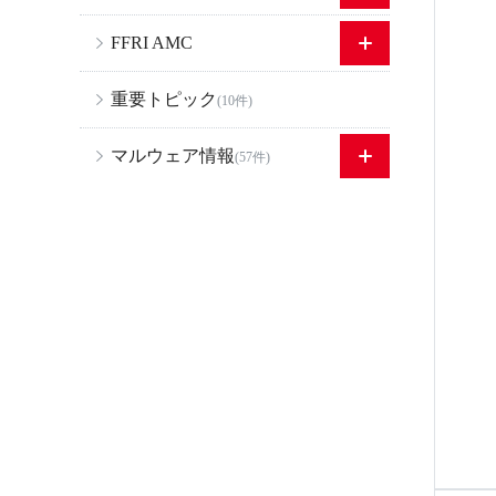
FFRI AMC
重要トピック
(10件)
マルウェア情報
(57件)