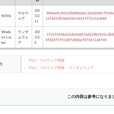
202
マルウ
8004a9c84332b68b0a613a5de9dcf639e
NOVA
5/2/
ェア
15feb14b3da926e164375f3c5a3609
12
Windo
ランサ
202
1f32f454ba32de5e0b7ed429b3542cdb0
ws Loc
ムウェ
5/2/
9f826f5f5146f206baf074ec1abfe0
ker
ア
6
FAQ
マルウェア情報
リ
FAQ
マルウェア情報
ランサムウェア
この内容は参考になりま