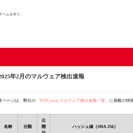
チームを作り、
2025年2月のマルウェア検出速報
本ページは、弊社の
「FFRI yarai マルウェア検出速報一覧」
に掲載の情
公
名称
分類
開
ハッシュ値（SHA-256）
日