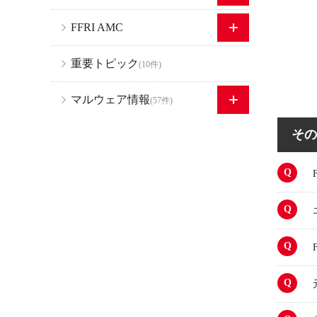
FFRI AMC
重要トピック
(10件)
マルウェア情報
(57件)
その