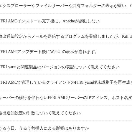
エクスプローラーやファイルサーバーや共有フォルダーの表示が遅い、Of
FFRI AMCインストール完了後に、Apacheが起動しない
検出通知設定からメールを送信するプログラムを登録しましたが、Kill the notify
FFRI AMCアップデート後にWebUIの表示が崩れます。
FFRI yaraiと関連製品のバージョンの表記について教えてください
FFRI AMCで管理しているクライアントのFFRI yarai端末識別子を
サーバーの移行を伴わないFFRI AMCサーバーのIPアドレス、ホスト
検出通知設定の引数について教えてください
うるう日、うるう秒挿入による影響はありますか