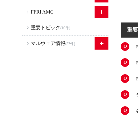
FFRI AMC
重要トピック
(10件)
重要
マルウェア情報
(57件)