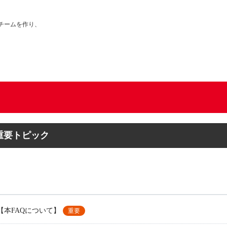
チームを作り、
重要トピック
【本FAQについて】
重要