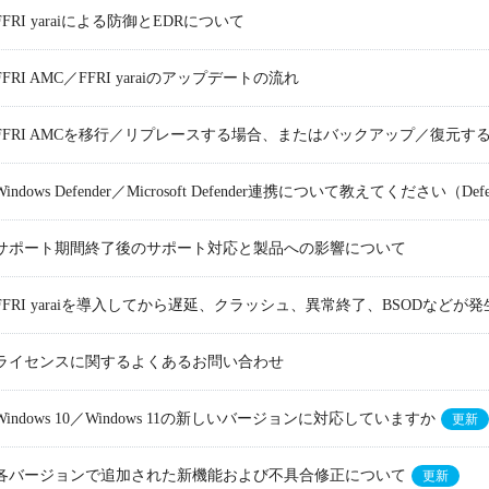
FFRI yaraiによる防御とEDRについて
FFRI AMC／FFRI yaraiのアップデートの流れ
FFRI AMCを移行／リプレースする場合、またはバックアップ／復元す
Windows Defender／Microsoft Defender連携について教えてください（De
サポート期間終了後のサポート対応と製品への影響について
FFRI yaraiを導入してから遅延、クラッシュ、異常終了、BSODな
ライセンスに関するよくあるお問い合わせ
Windows 10／Windows 11の新しいバージョンに対応していますか
更新
各バージョンで追加された新機能および不具合修正について
更新