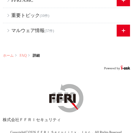
FFRI AMC
重要トピック
(10件)
マルウェア情報
(57件)
ホーム
FAQ
詳細
株式会社ＦＦＲＩセキュリティ
Copyright(C)
2026 ＦＦＲＩ Ｓｅｃｕｒｉｔｙ， Ｉｎｃ． All Rights Reserved.